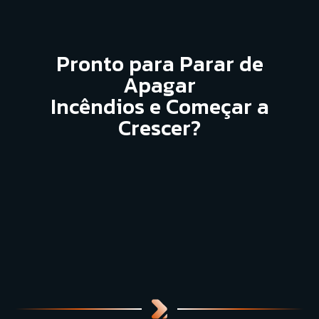
P
r
o
n
t
o
p
a
r
a
P
a
r
a
r
d
e
A
p
a
g
a
r
I
n
c
ê
n
d
i
o
s
e
C
o
m
e
ç
a
r
a
C
r
e
s
c
e
r
?
Falar com Especialista