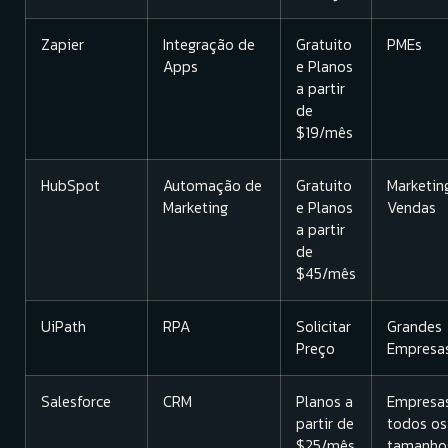
Zapier
Integração de
Gratuito
PMEs
Apps
e Planos
a partir
de
$19/mês
HubSpot
Automação de
Gratuito
Marketin
Marketing
e Planos
Vendas
a partir
de
$45/mês
UiPath
RPA
Solicitar
Grandes
Preço
Empresa
Salesforce
CRM
Planos a
Empresa
partir de
todos os
$25/mês
tamanho