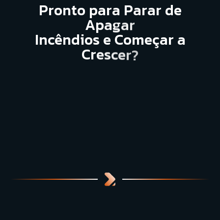
P
r
o
n
t
o
p
a
r
a
P
a
r
a
r
d
e
A
p
a
g
a
r
I
n
c
ê
n
d
i
o
s
e
C
o
m
e
ç
a
r
a
C
r
e
s
c
e
r
?
Falar com Especialista
Blog