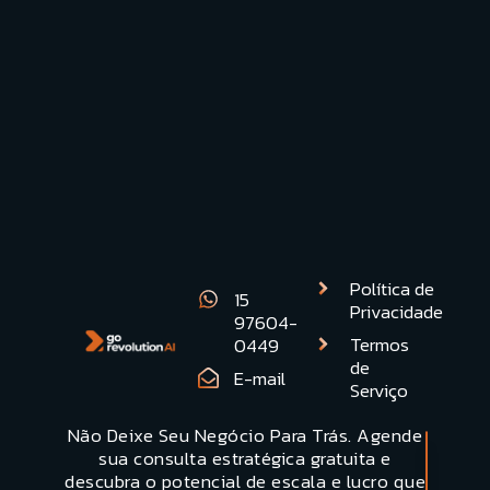
Ferramentas para
Revolucionar sua Empresa
Ler Artigo
Ver todos os artigos
Política de
15
Privacidade
97604-
Termos
0449
de
E-mail
Serviço
Não Deixe Seu Negócio Para Trás. Agende
Quero uma
sua consulta estratégica gratuita e
Demonstracão
descubra o potencial de escala e lucro que