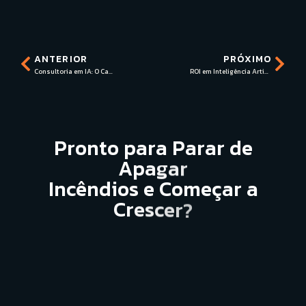
ANTERIOR
PRÓXIMO
Consultoria em IA: O Caminho para o Sucesso das PMEs
ROI em Inteligência Artificial: Como Medir Resultados para sua PME
P
r
o
n
t
o
p
a
r
a
P
a
r
a
r
d
e
A
p
a
g
a
r
I
n
c
ê
n
d
i
o
s
e
C
o
m
e
ç
a
r
a
C
r
e
s
c
e
r
?