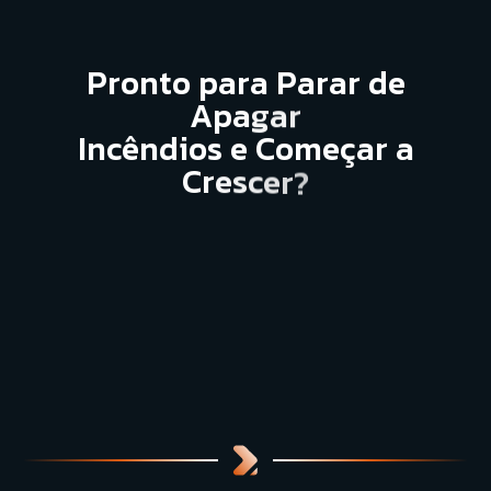
P
r
o
n
t
o
p
a
r
a
P
a
r
a
r
d
e
A
p
a
g
a
r
I
n
c
ê
n
d
i
o
s
e
C
o
m
e
ç
a
r
a
C
r
e
s
c
e
r
?
Falar com Especialista