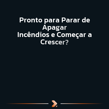
P
r
o
n
t
o
p
a
r
a
P
a
r
a
r
d
e
A
p
a
g
a
r
I
n
c
ê
n
d
i
o
s
e
C
o
m
e
ç
a
r
a
C
r
e
s
c
e
r
?
Falar com Especialista