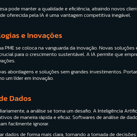
presa pode manter a qualidade e eficiência, atraindo novos cl
ade oferecida pela IA é uma vantagem competitiva inegável.
logias e Inovações
l, sua PME se coloca na vanguarda da inovação. Novas soluções
 crucial para o crescimento sustentável. A IA permite que em
rações.
as abordagens e soluções sem grandes investimentos. Portan
o um líder em inovação.
 de Dados
iamente, a análise se torna um desafio. A Inteligência Artifici
tivos de maneira rápida e eficaz. Softwares de análise de dado
m facilmente ignorar.
zar dados de forma mais clara, tornando a tomada de decisões e