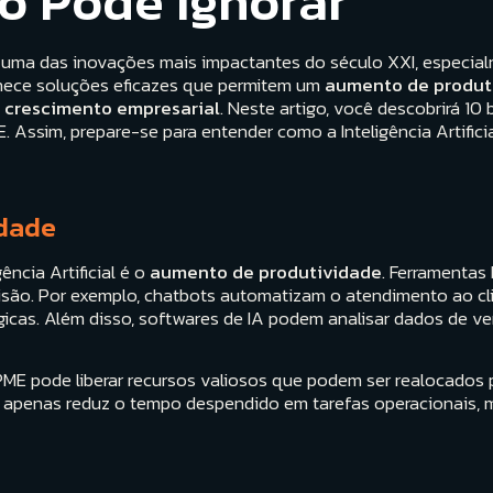
o Pode Ignorar
enta uma das inovações mais impactantes do século XXI, espec
rnece soluções eficazes que permitem um
aumento de produt
o
crescimento empresarial
. Neste artigo, você descobrirá 1
. Assim, prepare-se para entender como a Inteligência Artific
idade
ência Artificial é o
aumento de produtividade
. Ferramentas
cisão. Por exemplo, chatbots automatizam o atendimento ao cl
gicas. Além disso, softwares de IA podem analisar dados de v
 PME pode liberar recursos valiosos que podem ser realocados
 apenas reduz o tempo despendido em tarefas operacionais,