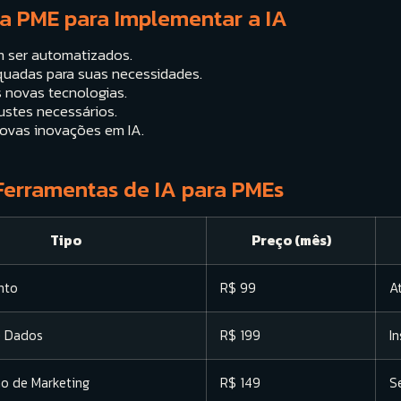
ua PME para Implementar a IA
m ser automatizados.
quadas para suas necessidades.
s novas tecnologias.
ustes necessários.
ovas inovações em IA.
Ferramentas de IA para PMEs
Tipo
Preço (mês)
nto
R$ 99
A
e Dados
R$ 199
I
o de Marketing
R$ 149
S