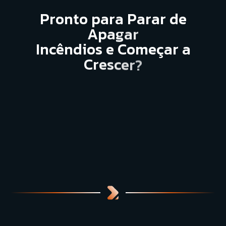
P
r
o
n
t
o
p
a
r
a
P
a
r
a
r
d
e
A
p
a
g
a
r
I
n
c
ê
n
d
i
o
s
e
C
o
m
e
ç
a
r
a
C
r
e
s
c
e
r
?
Falar com Especialista