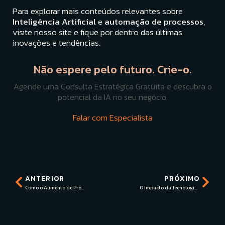
Para explorar mais conteúdos relevantes sobre
Inteligência Artificial
e
automação de processos
,
visite nosso site e fique por dentro das últimas
inovações e tendências.
Não espere pelo futuro. Crie-o.
Agende uma Consulta Estratégica Gratuita e descubra o
potencial da IA no seu negócio.
Falar com Especialista
ANTERIOR
PRÓXIMO
Como o Aumento de Produtividade com I.A Pode Revolucionar sua Empresa
O Impacto da Tecnologia na Automação de Negócios em 2025