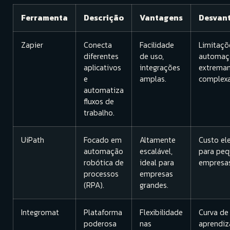
Ferramenta
Descrição
Vantagens
Desvan
Zapier
Conecta
Facilidade
Limitaçõ
diferentes
de uso,
automaç
aplicativos
integrações
extrema
e
amplas.
complexa
automatiza
fluxos de
trabalho.
UiPath
Focado em
Altamente
Custo el
automação
escalável,
para peq
robótica de
ideal para
empresas
processos
empresas
(RPA).
grandes.
Integromat
Plataforma
Flexibilidade
Curva de
poderosa
nas
aprendi