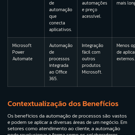
de
automações
mais lon
automação
e preço
que
acessível.
conecta
aplicativos.
Microsoft
Automação
Integração
Menos o
Power
de
fácil com
de aplica
Automate
processos
outros
externos.
integrada
produtos
ao Office
Microsoft.
365.
Contextualização dos Benefícios
Os benefícios da automação de processos são vastos
e podem se aplicar a diversas áreas de um negócio. Em
setores como atendimento ao cliente, a automação
pode revolucionar a forma como os colaboradores